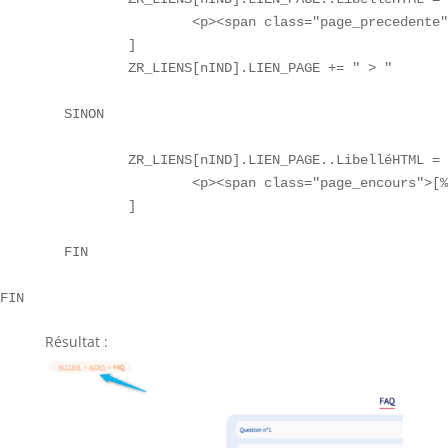
			<p><span class="page_precedente">[%{ZR_LIENS[nIND].ATT_PAGE}..Titre%]</span> > <p>

		]

		ZR_LIENS[nIND].LIEN_PAGE += " > "

	SINON

		ZR_LIENS[nIND].LIEN_PAGE..LibelléHTML = [

			<p><span class="page_encours">[%{ZR_LIENS[nIND].ATT_PAGE}..Titre%] </span><p>

		]

	FIN

FIN
Résultat :