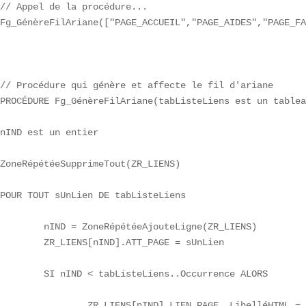
// Appel de la procédure...

Fg_GénèreFilAriane(["PAGE_ACCUEIL","PAGE_AIDES","PAGE_FA
// Procédure qui génère et affecte le fil d'ariane

PROCÉDURE Fg_GénèreFilAriane(tabListeLiens est un tablea
nIND est un entier

ZoneRépétéeSupprimeTout(ZR_LIENS)

POUR TOUT sUnLien DE tabListeLiens

	nIND = ZoneRépétéeAjouteLigne(ZR_LIENS)

	ZR_LIENS[nIND].ATT_PAGE = sUnLien

	SI nIND < tabListeLiens..Occurrence ALORS

		ZR_LIENS[nIND].LIEN_PAGE..LibelléHTML = [
