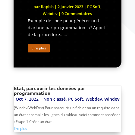
par
llapish
|
2 janvier 2023
|
PC Soft
,
Webdev
| 0 Commentaires
Exemple de code pour générer un fil
d'ariane par programmation : // Appel
de la procédure......
Lire plus
Etat, parcourir les données par
programmation
Oct 7, 2022
|
Non classé
,
PC Soft
,
Webdev
,
Windev
(Windev/WebDev) Pour parcourir un fichier ou un requête dans
un état et remplir les lignes du tableau voici comment procéder
: Etape 1 Créer un état...
lire plus