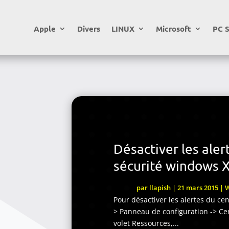
Apple
Divers
LINUX
Microsoft
PC S
Désactiver les aler
sécurité windows 
par
llapish
|
21 mars 2015
|
Pour désactiver les alertes du ce
> Panneau de configuration -> Cen
volet Ressources,...