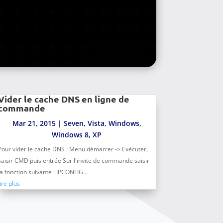
Vider le cache DNS en ligne de
commande
Mar 21, 2015
|
Seven
,
Vista
,
Windows
,
Windows 8
,
XP
Pour vider le cache DNS : Menu démarrer -> Exécuter,
saisir CMD puis entrée Sur l'invite de commande saisir
la fonction suivante : IPCONFIG...
lire plus