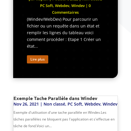
PC Soft
,
Webdev
,
Windev
| 0
Commentaires
(Windev/WebDev) Pour parcourir un
fichier ou un requête dans un état et
remplir les lignes du tableau voici
comment procéder : Etape 1 Créer un
état...
Lire plus
Exemple Tache Parallèle dans Windev
Nov 26, 2021
|
Non classé
,
PC Soft
,
Webdev
,
Windev
Exemple d'utilisation d'une tache parallèle en Windev.Les
tâches parallèles ne bloquent pas l'application et s'effectue en
tâche de fond.Voici un...